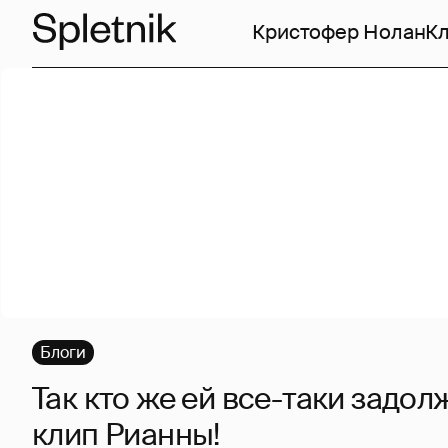
Кристофер Нолан
Кл
Блоги
Так кто же ей все-таки задо
клип Рианны!