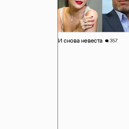
И снова невеста
357