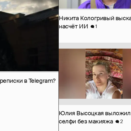
Никита Кологривый выск
насчёт ИИ
1
рeписки в Telegram?
Юлия Высоцкая выложил
селфи без макияжа
2