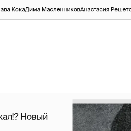
ава Кока
Дима Масленников
Анастасия Решет
лжал!? Новый