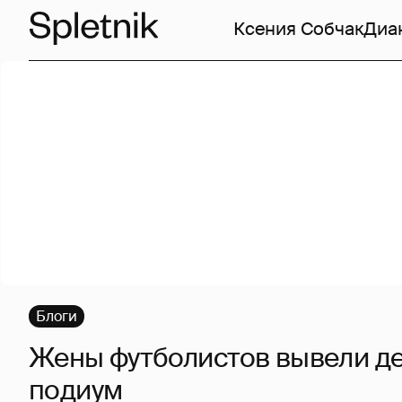
Ксения Собчак
Диа
Блоги
Жены футболистов вывели де
подиум