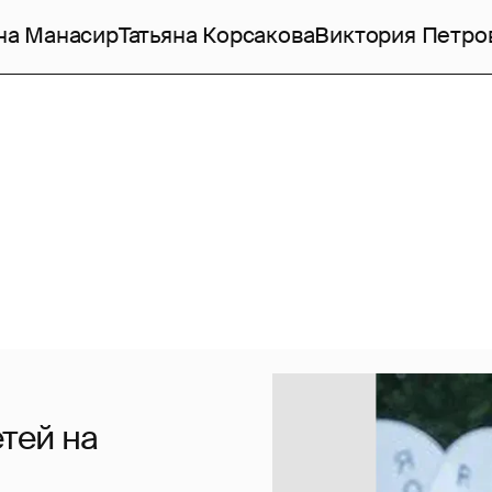
на Манасир
Татьяна Корсакова
Виктория Петро
тей на