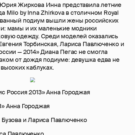
 Юрия Жиркова Инна представила летние
 Milo by Inna Zhirkova в столичном Royal
ованный подиум вышли жены российских
ми: мамы и их маленькие модники
ковую одежду. Среди моделей оказались
Евгения Торбинская, Лариса Павлюченко и
оссии — 2014» Диана Пегас не смогла
зком от дождя подиуме: девушка едва не
 высоких каблуках.
3» Анна Городжая
иса Павлюченко