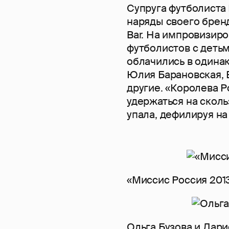
Супруга футболиста
наряды своего бренда
Bar. На импровизир
футболистов с деть
облачились в одина
Юлия Барановская, 
другие. «Королева Р
удержаться на сколь
упала, дефилируя на
«Миссис Россия 201
Ольга Бузова и Лар