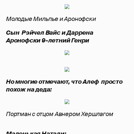
Молодые Мильпье и Аронофски
Сын Рэйчел Вайс и Даррена
Аронофски 9-летний Генри
Но многие отмечают, что Алеф просто
похож на деда:
Портман с отцом Авнером Хершлагом
Маленькая Натали: