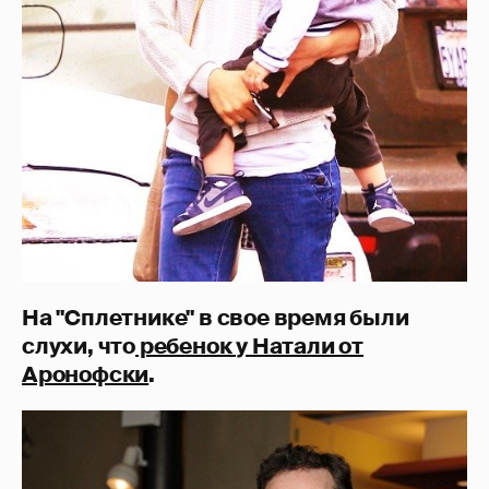
На "Сплетнике" в свое время были
слухи, что
ребенок у Натали от
Аронофски
.