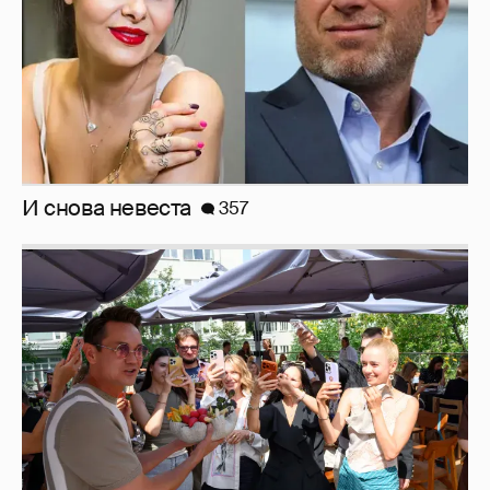
Анастасия Гребенкина, Женя Малахова,
Оксана Русланова и другие гости
фестиваля «Баланс вкуса и ритма»:
рассматриваем летние образы