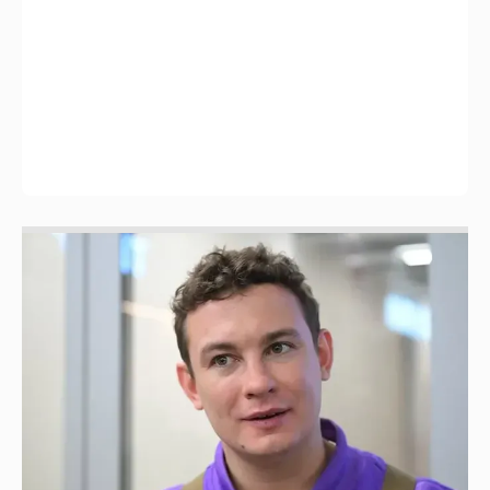
Никита Кологривый высказался насчёт
ИИ
1