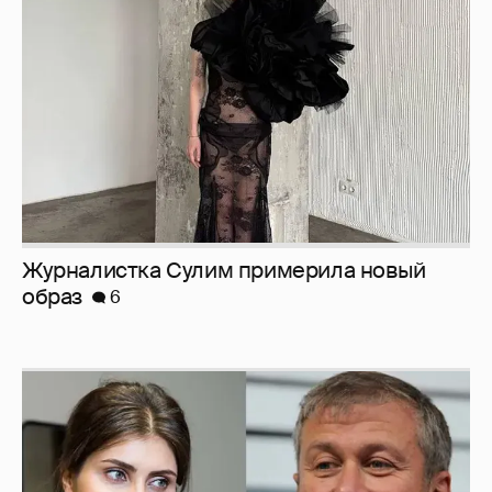
образ
6
И снова невеста
357