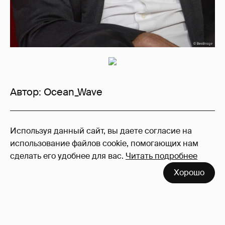
Автор:
Ocean_Wave
3
Используя данный сайт, вы даете согласие на
Войдите в аккаунт
, чтобы читать и
использование файлов cookie, помогающих нам
оставлять комментарии
сделать его удобнее для вас.
Читать подробнее
Хорошо