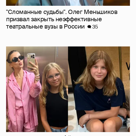
Внучки Светланы и Фёдора Бондарчук
отдыхают в Испании с матерью и братьями
29