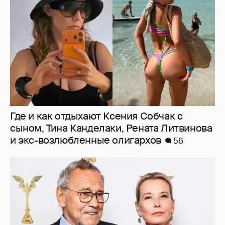
сыном, Тина Канделаки, Рената Литвинова
и экс-возлюбленные олигархов
56
В сети появилось архивное фото Андрея
Кончаловского и Юлии Высоцкой на
отдыхе в Италии
12