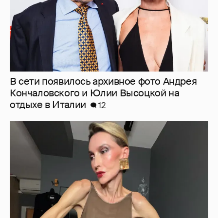
"Люблю своё тело". 52-летняя Наталья
Максимова показала фигуру в "голых"
образах
54