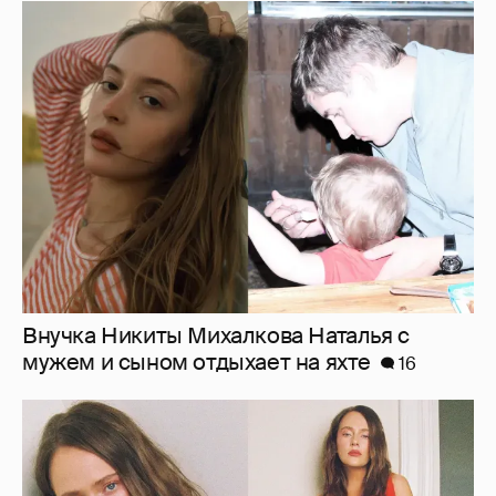
Внучка Никиты Михалкова Наталья с
мужем и сыном отдыхает на яхте
16
"Лолита". Аглая Тарасова снялась в мини-
платье с декольте и чулках
38