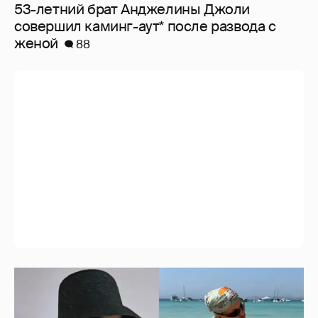
53-летний брат Анджелины Джоли
совершил каминг-аут* после развода с
женой
88
Где и как отдыхают Ксения Собчак с