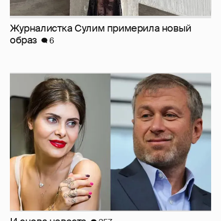
И снова невеста
357