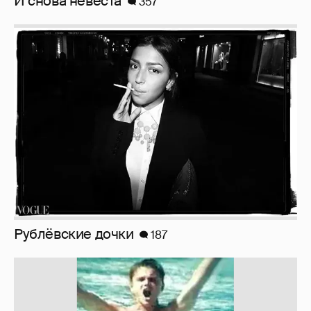
Рублёвские дочки
187
!!!!!!!!!!!!!!!!!!
110