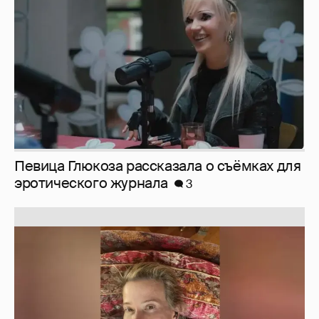
эротического журнала
3
Юлия Высоцкая выложила селфи без
макияжа
2