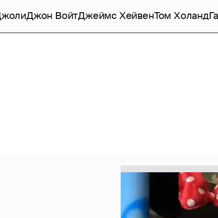
Джоли
Джон Войт
Джеймс Хейвен
Том Холанд
Г