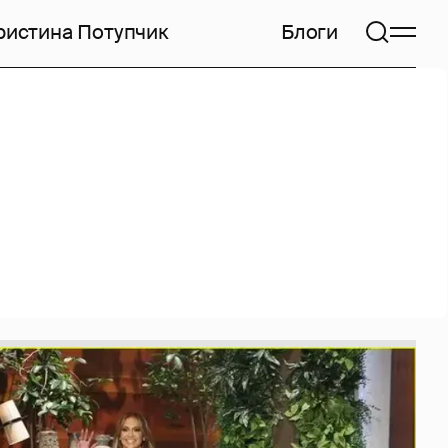
ристина Потупчик
Блоги