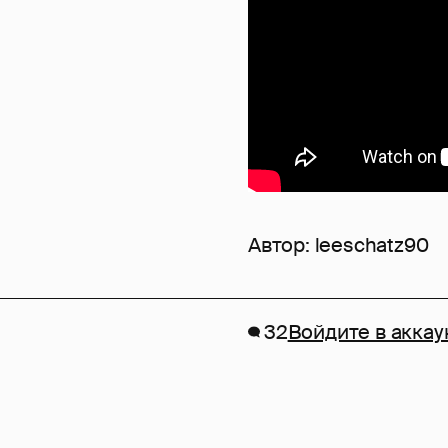
Автор:
leeschatz90
32
Войдите в аккау