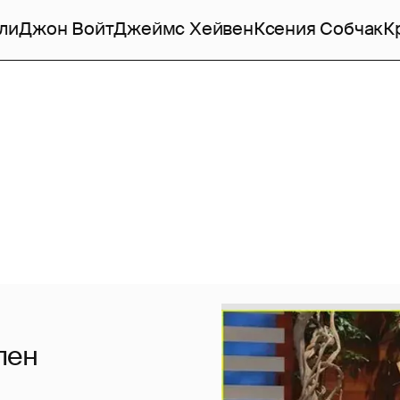
ли
Джон Войт
Джеймс Хейвен
Ксения Собчак
К
лен