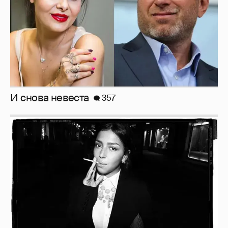
И снова невеста
357