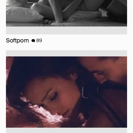
Softporn
89