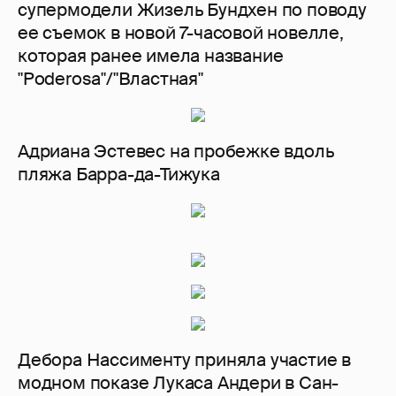
супермодели Жизель Бундхен по поводу
ее съемок в новой 7-часовой новелле,
которая ранее имела название
"Poderosa"/"Властная"
Адриана Эстевес на пробежке вдоль
пляжа Барра-да-Тижука
Дебора Нассименту приняла участие в
модном показе Лукаса Андери в Сан-