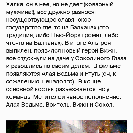
Халка, он в нее, но не дает (коварный
мужчина!), все дружно разносят
несуществующее славянское
государство где-то на Балканах (это
традиция, либо Нью-Йорк громят, либо
что-то на Балканах). В итоге Альтрон
выпилен, появился новый герой Вижн,
все отдохнули на даче у Соколиного Глаза
и разошлись по своим делам. В фильме
появляются Алая Ведьма и Ртуть (он, к
сожалению, ненадолго). В конце
основной костяк разъезжается, но у
команды Мстителей явное пополнение:
Алая Ведьма, Воитель, Вижн и Сокол.