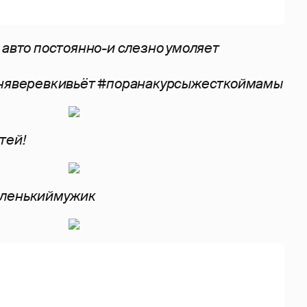
 авто постоянно-и слезно умоляет
еняверевкивьёт #поранакурсыжесткоймамы
тей!
аленькиймужик