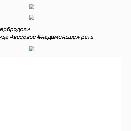
тербродови
лонда #всёсвоё #надаменьшежрать