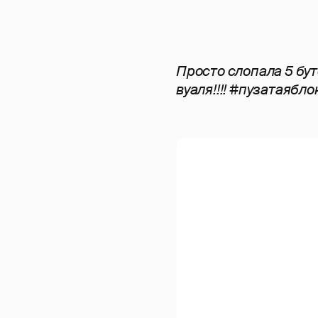
Просто слопала 5 бу
вуаля!!!! #пузатаяб