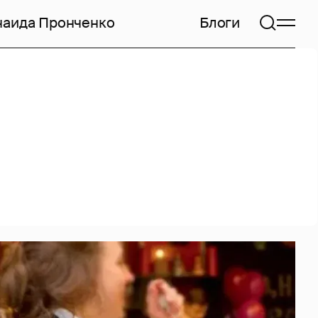
наида Пронченко
Блоги