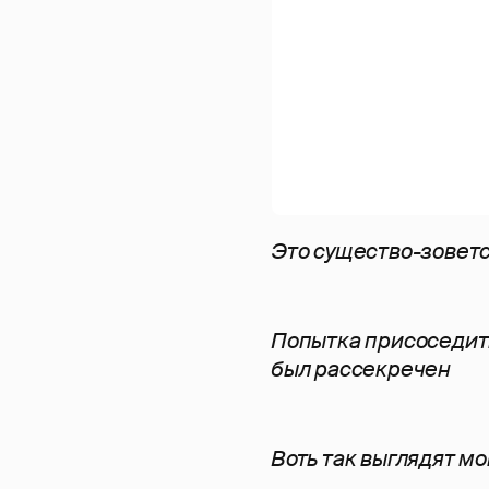
Это существо-зоветс
Попытка присоседить
был рассекречен
Воть так выглядят м