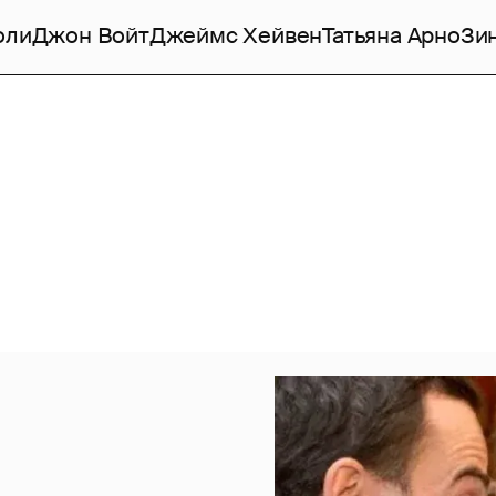
оли
Джон Войт
Джеймс Хейвен
Татьяна Арно
Зи