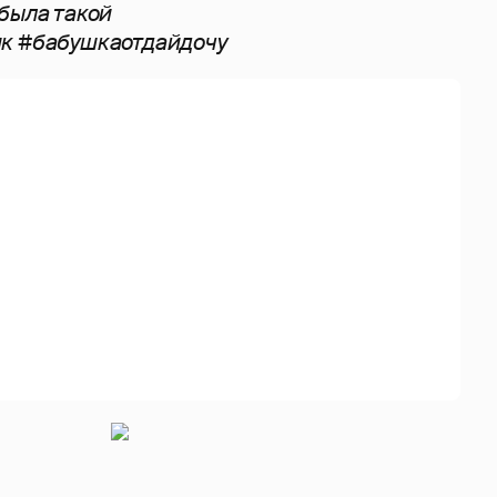
была такой
к #бабушкаотдайдочу