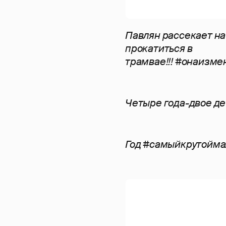
Павлян рассекает на
прокатиться в
трамвае!!! #онаизм
Четыре года-двое де
Год #самыйкрутойм