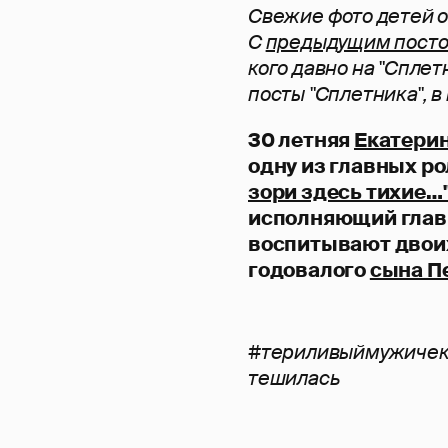
Свежие фото детей 
С
предыдущим пост
кого давно на "Сплет
посты "Сплетника", в
30 летняя
Екатери
одну из главных р
зори здесь тихие…
исполняющий главн
воспитывают двои
годовалого
сына П
#териливыймужичек
тешилась