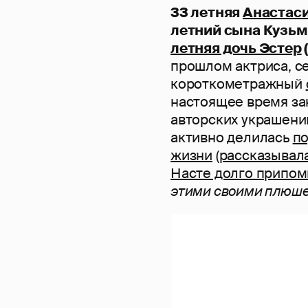
33 летняя
Анастаси
летний сына Кузьмы
летняя дочь Эстер
прошлом актриса, се
короткометражный
настоящее время за
авторских украшений
активно делилась
п
жизни
(
рассказывала
Насте долго припо
этими своими плюше