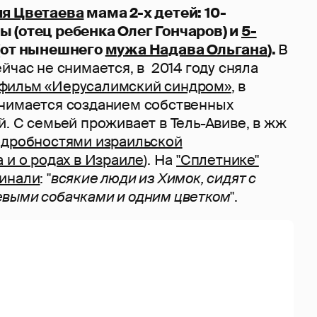
я Цветаева
мама 2-х детей: 10-
 (отец ребенка Олег Гончаров) и
5-
(от нынешнего
мужа Надава Ольгана
).
В
йчас не снимается, в 2014 году сняла
фильм «Иерусалимский синдром»
, в
нимается созданием собственных
. С семьей проживает в Тель-Авиве, в жж
одробностями израильской
 и о родах в Израиле
). На
"Сплетнике"
минали
: "
всякие люди из Химок, сидят с
выми собачками и одним цветком
".