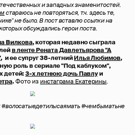
отечественных и западных знаменитостей.
ом
стараюсь не повторяться, т.ч. здесь те,
нике" не было. В пост вставлю ссылки на
 которых обсуждались герои поста.
на Вилкова
, которая недавно сыграла
олей
в ленте Рената Давлетьярова "А
"
, и ее супруг 38-летний
Илья Любимов
,
ую роль в сериале "Под каблуком",
х детей:
3-х летнюю дочь Павлу
и
етра
.
Фото из
инстаграма Екатерины
.
 #волосатыедетилысаямать #чембыматьне