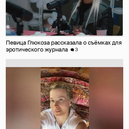
Юлия Высоцкая выложила селфи без
макияжа
2