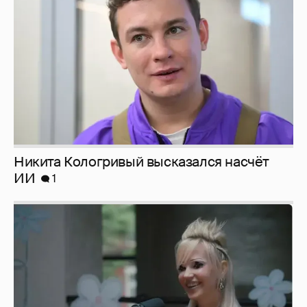
ИИ
1
Певица Глюкоза рассказала о съёмках для
эротического журнала
3