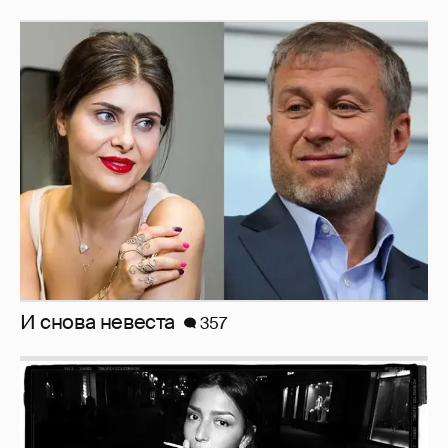
И снова невеста
357
Рублёвские дочки
187