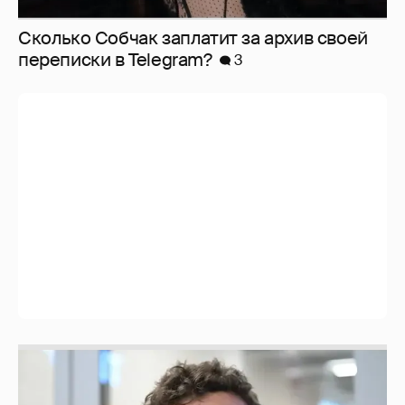
Сколько Собчак заплатит за архив своей
перeписки в Telegram?
3
Никита Кологривый высказался насчёт