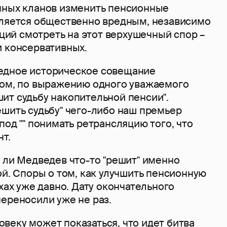
нных кланов изменить пенсионные
вляется общественно вредным, независимо
зиций смотреть на этот верхушечный спор –
и консервативных.
едное историческое совещание
ром, по выражению одного уважаемого
ит судьбу накопительной пенсии".
ешить судьбу" чего-либо наш премьер
под "" понимать ретрансляцию того, что
т.
 ли Медведев что-то "решит" именно
ой. Споры о том, как улучшить пенсионную
рхах уже давно. Дату окончательного
ереносили уже не раз.
веку может показаться, что идет битва