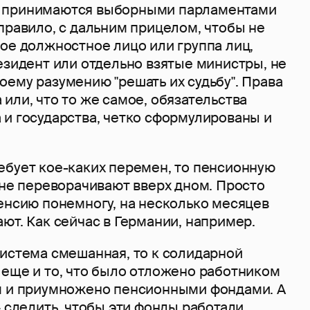
 принимаются выборными парламентами
правило, с дальним прицелом, чтобы не
ое должностное лицо или группа лиц,
езидент или отдельно взятые министры, не
ему разумению "решать их судьбу". Права
или, что то же самое, обязательства
 и государства, четко сформулированы и
ебует кое-каких перемен, то пенсионную
 не переворачивают вверх дном. Просто
енсию понемногу, на несколько месяцев
ют. Как сейчас в Германии, например.
система смешанная, то к солидарной
 еще и то, что было отложено работником
м и приумножено пенсионными фондами. А
– следить, чтобы эти фонды работали