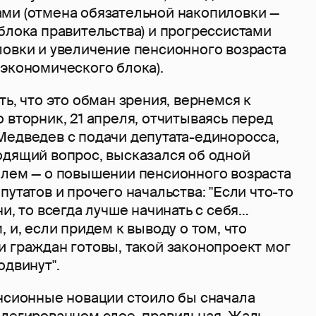
ми (отмена обязательной накопиловки —
блока правительства) и прогрессистами
ловки и увеличение пенсионного возраста
-экономического блока).
ть, что это обман зрения, вернемся к
 вторник, 21 апреля, отчитываясь перед
Медведев с подачи депутата-единоросса,
одящий вопрос, высказался об одной
лем — о повышении пенсионного возраста
путатов и прочего начальства: "Если что-то
ни, то всегда лучше начинать с себя…
 и, если придем к выводу о том, что
и граждан готовы, такой законопроект мог
одвинут".
енсионные новации стоило бы сначала
илегированном слое, правильная. Жаль