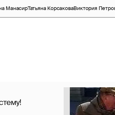
на Манасир
Татьяна Корсакова
Виктория Петро
стему!