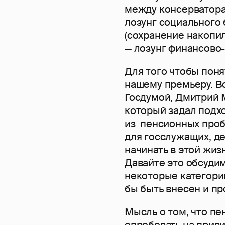
между консерватора
лозунг социального 
(сохранение накопи
— лозунг финансово
Для того чтобы поня
нашему премьеру. Во
Госдумой, Дмитрий 
который задал подх
из пенсионных проб
для госслужащих, де
начинать в этой жиз
Давайте это обсудим,
некоторые категори
бы быть внесен и пр
Мысль о том, что п
опробовать на прив