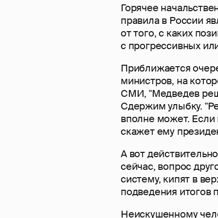
Горячее начальстве
правила в России я
от того, с каких по
с прогрессивных ил
Приближается очер
министров, на кото
СМИ, "Медведев реш
Сдержим улыбку. "Р
вполне может. Если 
скажет ему президен
А вот действительно
сейчас, вопрос друг
систему, кипят в ве
подведения итогов п
Неискушенному чело