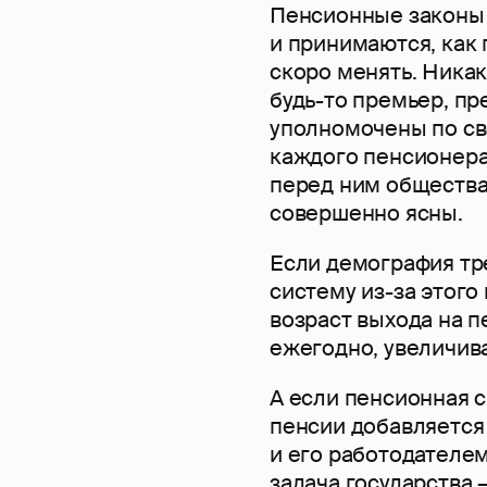
Пенсионные законы
и принимаются, как 
скоро менять. Никак
будь-то премьер, пр
уполномочены по сво
каждого пенсионера 
перед ним общества
совершенно ясны.
Если демография тр
систему из-за этого
возраст выхода на п
ежегодно, увеличива
А если пенсионная 
пенсии добавляется
и его работодателе
задача государства 