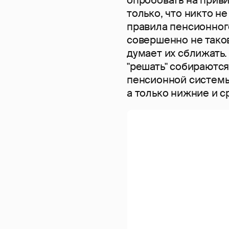
только, что никто н
правила пенсионног
совершенно не таков
думает их сближать.
"решать" собираютс
пенсионной системы
а только нижние и с