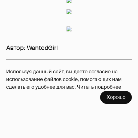
Автор:
WantedGirl
22
Используя данный сайт, вы даете согласие на
Войдите в аккаунт
, чтобы читать и
использование файлов cookie, помогающих нам
оставлять комментарии
сделать его удобнее для вас.
Читать подробнее
Хорошо