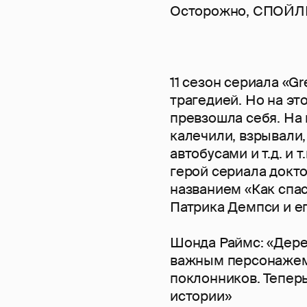
Осторожно, СПОЙЛ
11 сезон сериала «G
трагедией. Но на эт
превзошла себя. На 
калечили, взрывали,
автобусами и т.д. и 
герой сериала докто
названием «Как спас
Патрика Демпси и е
Шонда Раймс: «Дере
важным персонажем —
поклонников. Теперь
истории»