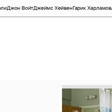
оли
Джон Войт
Джеймс Хейвен
Гарик Харламов