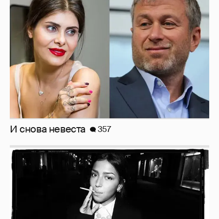
И снова невеста
357
Рублёвские дочки
187