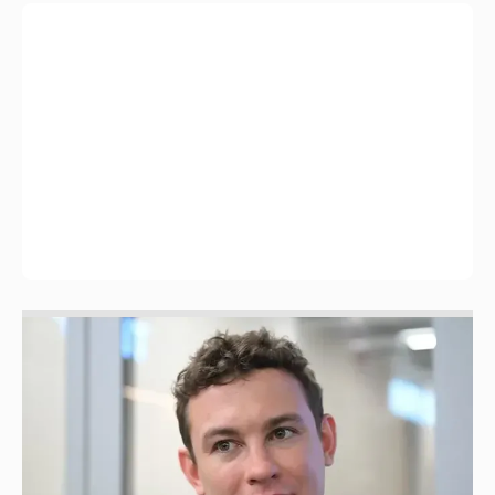
Никита Кологривый высказался насчёт
ИИ
1