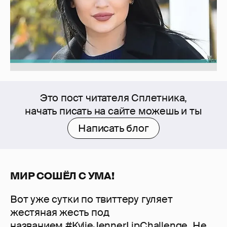
Это пост читателя Сплетника,
начать писать на сайте можешь и ты
Написать блог
МИР СОШЁЛ С УМА!
Вот уже сутки по твиттеру гуляет
жестяная жесть под
названием #KylieJennerLipChallenge. Не