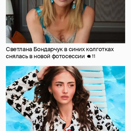
Дочь Хайди Клум снялась для глянца в
жакете на голое тело
2