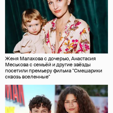
Меськова с семьёй и другие звёзды
посетили премьеру фильма "Смешарики
сквозь вселенные"
Зендая и Том Холланд сыграли "скромную"
свадьбу: абсолютная секретность и
Тимоти Шаламе с Кайли Дженнер среди