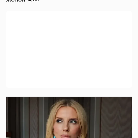
Светлана Бондарчук в синих колготках
снялась в новой фотосессии
11