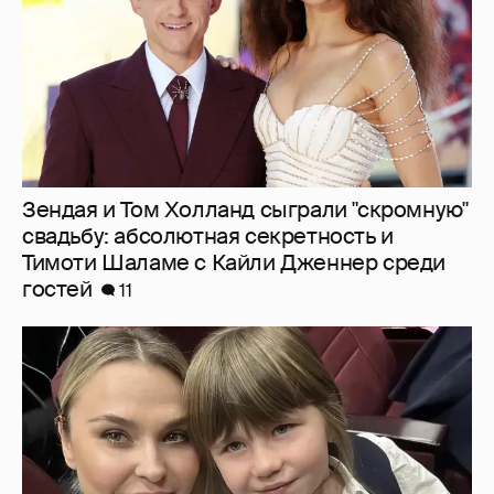
гостей
11
"Не буду её никуда пропихивать". Пелагея
высказалась о будущем дочери, из-за
которой судилась с бывшим мужем
8