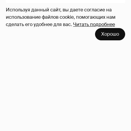
Используя данный сайт, вы даете согласие на
использование файлов cookie, помогающих нам
сделать его удобнее для вас.
Читать подробнее
Хорошо
13-летняя дочь Ким Кардашьян и Канье
Уэста выпустила песню о "предательстве"
после отмены своего первого тура
18