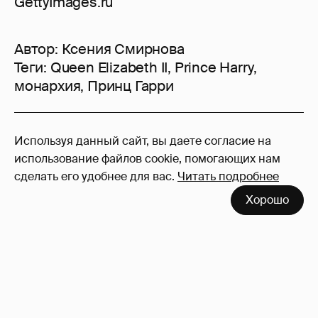
GettyImages.ru
Автор:
Ксения Смирнова
Теги:
Queen Elizabeth II
,
Prince Harry
,
монархия
,
Принц Гарри
151
Используя данный сайт, вы даете согласие на
Войдите в аккаунт
, чтобы читать и
использование файлов cookie, помогающих нам
оставлять комментарии
сделать его удобнее для вас.
Читать подробнее
Хорошо