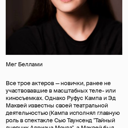
Мег Беллами
Все трое актеров — новички, ранее не
участвовавшие в масштабных теле- или
киносъемках. Однако Руфус Кампа и Эд
Маквей известны своей театральной
деятельностью (Кампа исполнял главную
роль в спектакле Сью Таунсенд "Тайный
дневник Адриана Моула", а Маквей был