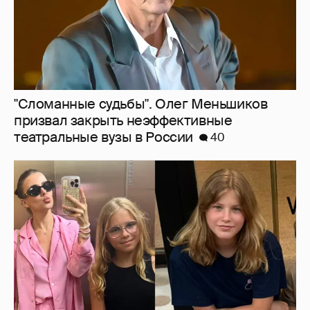
Внучки Светланы и Фёдора Бондарчук
отдыхают в Испании с матерью и братьями
33