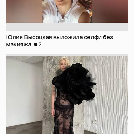
Журналистка Сулим примерила новый
образ
6