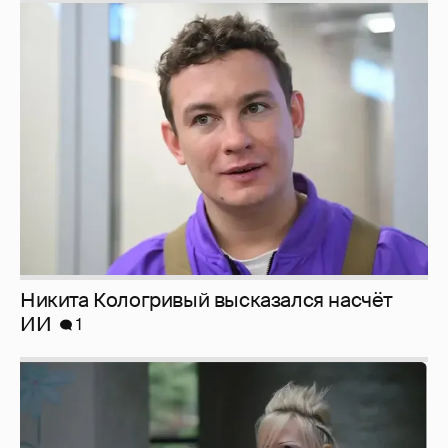
Никита Кологривый высказался насчёт
ИИ
1
Певица Глюкоза рассказала о съёмках для
эротического журнала
3