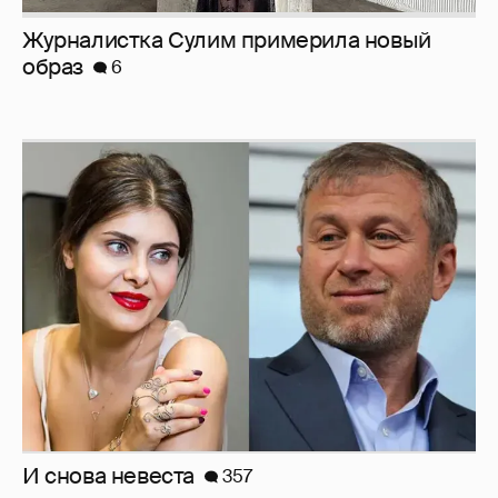
И снова невеста
357