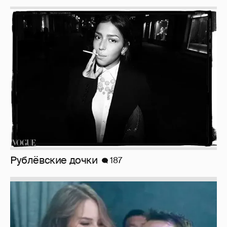
Рублёвские дочки
187
Неужели правда?
143