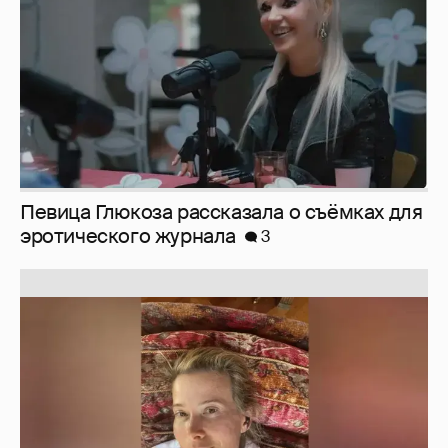
Юлия Высоцкая выложила селфи без
макияжа
2