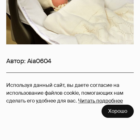
Автор:
Aia0604
66
Используя данный сайт, вы даете согласие на
Войдите в аккаунт
, чтобы читать и
использование файлов cookie, помогающих нам
оставлять комментарии
сделать его удобнее для вас.
Читать подробнее
Хорошо