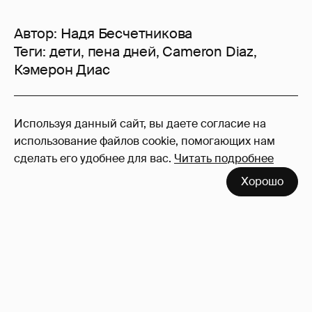
Автор:
Надя Бесчетникова
Теги:
дети
,
пена дней
,
Cameron Diaz
,
Кэмерон Диас
33
Используя данный сайт, вы даете согласие на
Войдите в аккаунт
, чтобы читать и
использование файлов cookie, помогающих нам
оставлять комментарии
сделать его удобнее для вас.
Читать подробнее
Хорошо