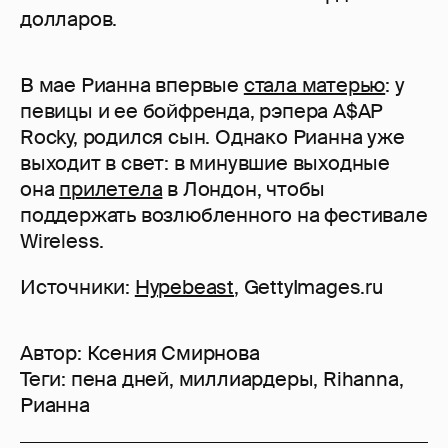
долларов.
В мае Рианна впервые
стала матерью
: у
певицы и ее бойфренда, рэпера A$AP
Rocky, родился сын. Однако Рианна уже
выходит в свет: в минувшие выходные
она
прилетела
в Лондон, чтобы
поддержать возлюбленного на фестивале
Wireless.
Источники:
Hypebeast
, GettyImages.ru
Автор:
Ксения Смирнова
Теги:
пена дней
,
миллиардеры
,
Rihanna
,
Рианна