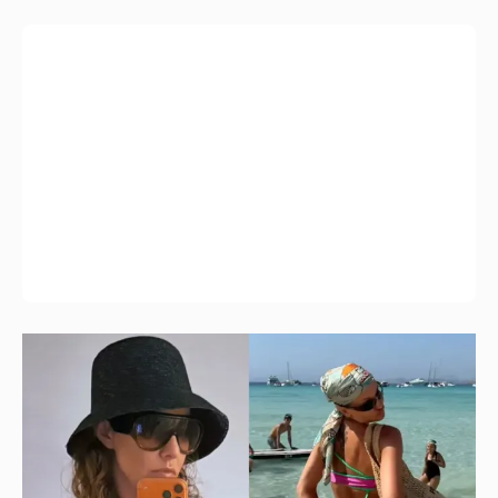
Где и как отдыхают Ксения Собчак с
сыном, Тина Канделаки, Рената Литвинова
и экс-возлюбленные олигархов
28