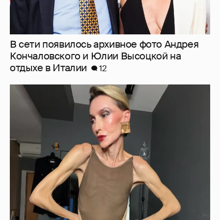
"Люблю своё тело". 52-летняя Наталья
Максимова показала фигуру в "голых"
образах
37