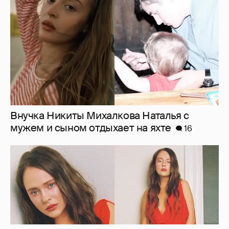
мужем и сыном отдыхает на яхте
16
"Лолита". Аглая Тарасова снялась в мини-
платье с декольте и чулках
32