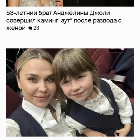
"Не буду её никуда пропихивать". Пелагея
высказалась о будущем дочери, из-за
которой судилась с бывшим мужем
8