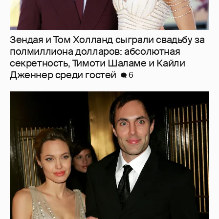
53-летний брат Анджелины Джоли
совершил каминг-аут* после развода с
женой
23