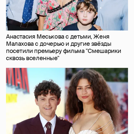
Зендая и Том Холланд сыграли свадьбу за
полмиллиона долларов: абсолютная
секретность, Тимоти Шаламе и Кайли
Дженнер среди гостей
6