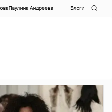
ова
Паулина Андреева
Блоги