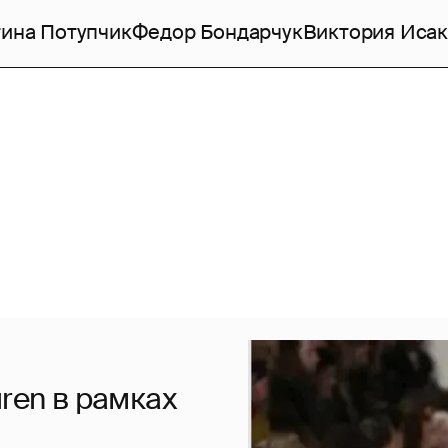
ина Потупчик
Федор Бондарчук
Виктория Исак
ren в рамках