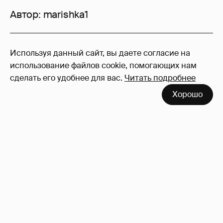
Автор:
marishka1
5
Используя данный сайт, вы даете согласие на
Войдите в аккаунт
, чтобы читать и
использование файлов cookie, помогающих нам
оставлять комментарии
сделать его удобнее для вас.
Читать подробнее
Хорошо