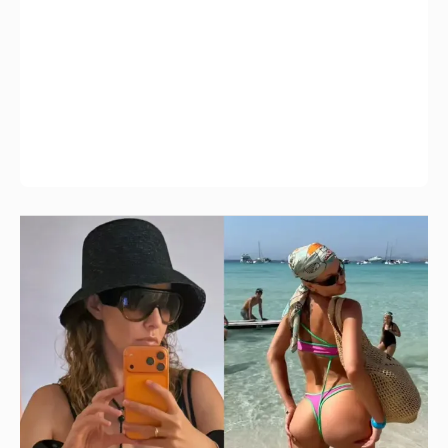
Где и как отдыхают Ксения Собчак с
сыном, Тина Канделаки, Рената Литвинова
и экс-возлюбленные олигархов
37