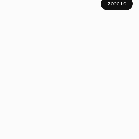
Хорошо
Сиенна Миллер раскрыла пол третьего