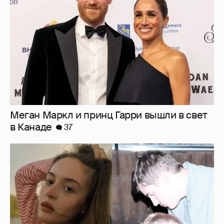
в Канаде
37
Внучка Никиты Михалкова Наталья с
мужем и сыном отдыхает на яхте
16