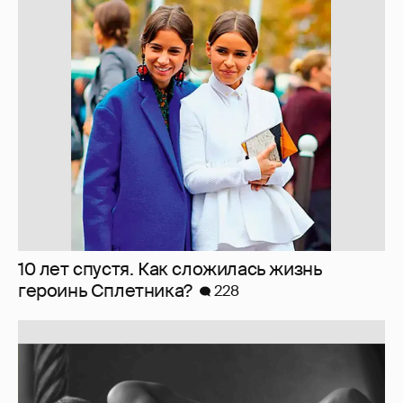
Softporn
89