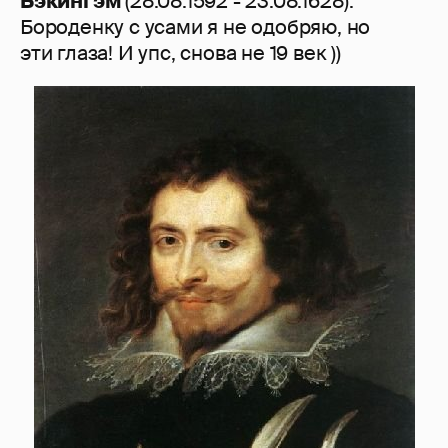
Бэкингэм
(28.08.1592 - 23.08.1628).
Бороденку с усами я не одобряю, но
эти глаза! И упс, снова не 19 век ))