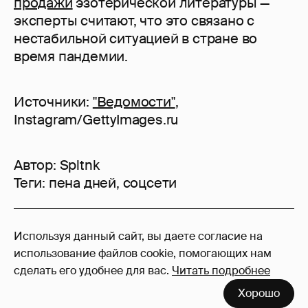
продажи
эзотерической литературы —
эксперты считают, что это связано с
нестабильной ситуацией в стране во
время пандемии.
Источники:
"Ведомости"
,
Instagram/GettyImages.ru
Автор:
Spltnk
Теги:
пена дней
,
соцсети
54
Используя данный сайт, вы даете согласие на
Войдите в аккаунт
, чтобы читать и
использование файлов cookie, помогающих нам
оставлять комментарии
сделать его удобнее для вас.
Читать подробнее
Хорошо