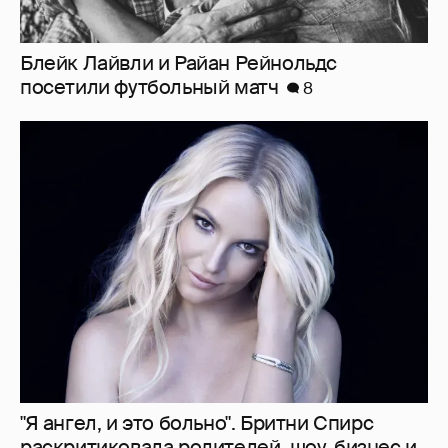
"Я ангел, и это больно". Бритни Спирс
раскритиковала родителей, шоу-бизнес и
себя — за то, что "провалилась как мать"
37