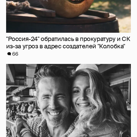
Блейк Лайвли и Райан Рейнольдс
посетили футбольный матч
8