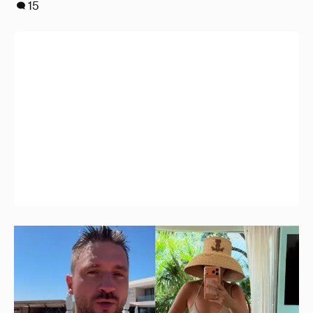
От Шанхая до Мальдив: как отдыхают
Сергей Лазарев с детьми, Ксения Собчак
и Наиля Аскер-заде
18