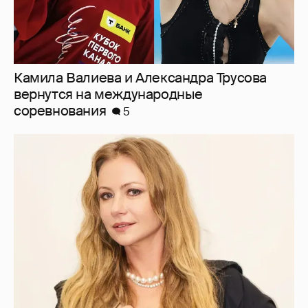
дабы не платить алименты". Мария
Миронова упрекнула бывшего мужа, с
которым судится за сына
40
"Ей всё не так". Гарик Харламов
пожаловался на переходный возраст