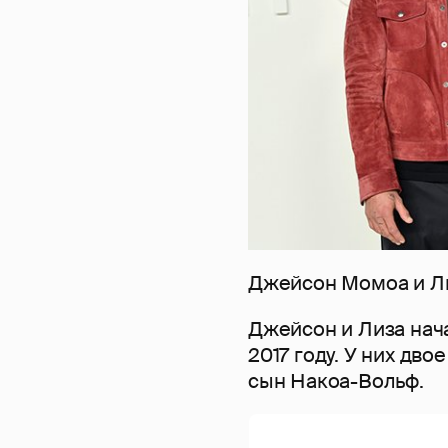
Джейсон Момоа и Л
Джейсон и Лиза нача
2017 году. У них дво
сын Накоа-Вольф.