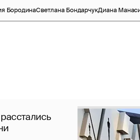
ия Бородина
Светлана Бондарчук
Диана Манас
 расстались
ни