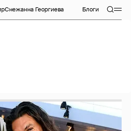
ир
Снежанна Георгиева
Блоги