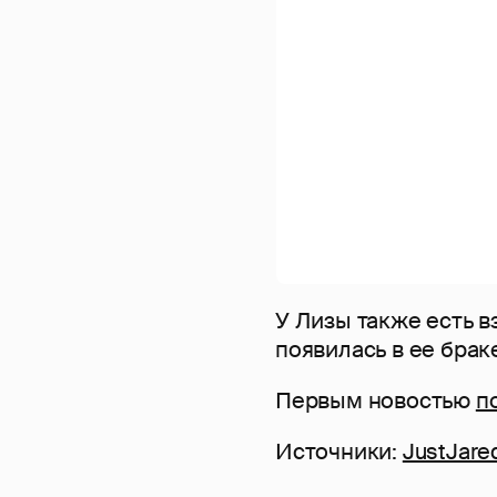
У Лизы также есть в
появилась в ее бра
Первым новостью
п
Источники:
JustJare