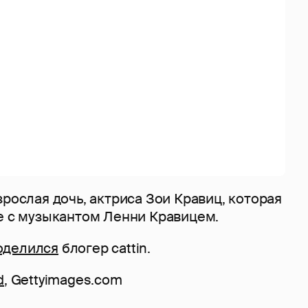
зрослая дочь, актриса Зои Кравиц, которая
ке с музыкантом Ленни Кравицем.
оделился
блогер cattin.
d
, Gettyimages.com