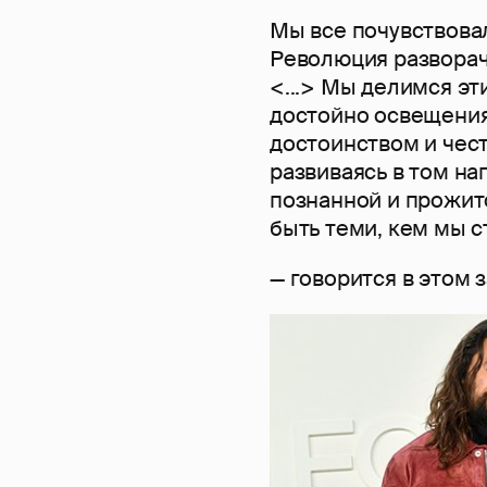
Мы все почувствовал
Революция разворач
<...> Мы делимся эт
достойно освещения 
достоинством и чес
развиваясь в том на
познанной и прожит
быть теми, кем мы 
— говорится в этом 