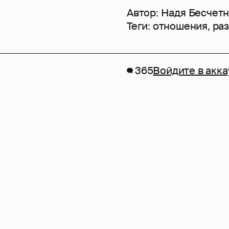
Автор:
Надя Бесчет
Теги:
отношения
,
ра
365
Войдите в акка