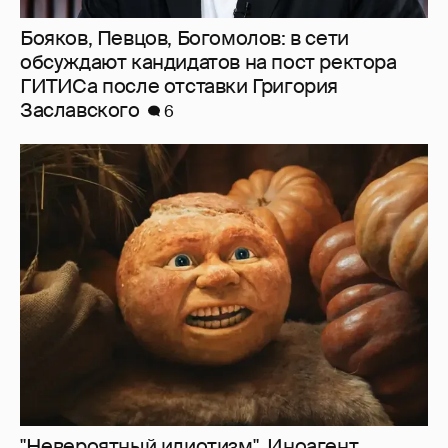
"Невероятный идиотизм". Иноагент
Зинаида Пронченко раскритиковала
создателей "Колобка"
10