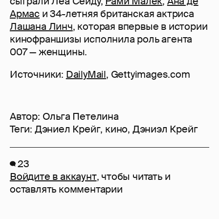
сыграли Леа Сейду,
Рами Малек
,
Ана де
Армас
и 34-летняя британская актриса
Лашана Линч
, которая впервые в истории
кинофраншизы исполнила роль агента
007 — женщины.
Источники:
DailyMail
, Gettyimages.com
Автор:
Ольга Петелина
Теги:
Дэниел Крейг
,
кино
,
Дэниэл Крейг
23
Войдите в аккаунт
, чтобы читать и
оставлять комментарии