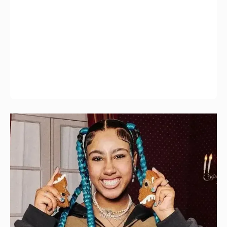
13-летняя дочь Ким Кардашьян и Канье
Уэста выпустила песню о "предательстве"
после отмены её первого концертного
тура
8