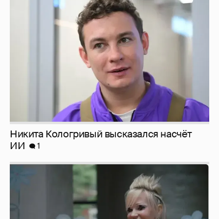
Никита Кологривый высказался насчёт
ИИ
1
Певица Глюкоза рассказала о съёмках для
эротического журнала
3