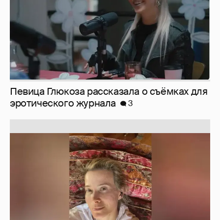
Юлия Высоцкая выложила селфи без
макияжа
2