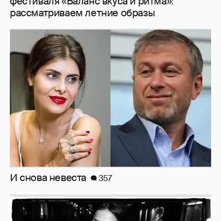
И снова невеста
357
Рублёвские дочки
187