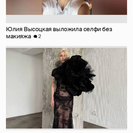
Журналистка Сулим примерила новый
образ
6