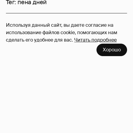
Тег:
пена дней
246
Используя данный сайт, вы даете согласие на
Войдите в аккаунт
, чтобы читать и
использование файлов cookie, помогающих нам
оставлять комментарии
сделать его удобнее для вас.
Читать подробнее
Хорошо