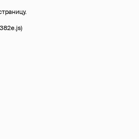
страницу.
7382e.js)