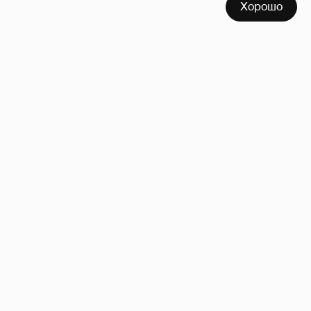
Хорошо
Внучки Светланы и Фёдора Бондарчук
отдыхают в Испании с матерью и братьями
40