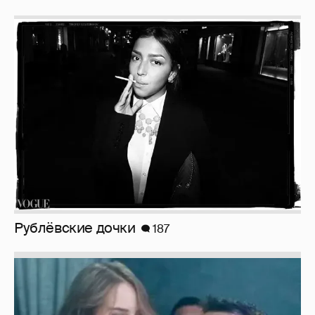
Рублёвские дочки
187