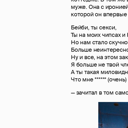
муже. Она с ироние
которой он впервы
Бейби, ты секси,
Ты на моих чипсах и 
Но нам стало скучно
Больше неинтересно
Ну и все, на этом за
Я больше не твой чл
А ты такая миловидн
Что мне ****** (очень
— зачитал в том сам