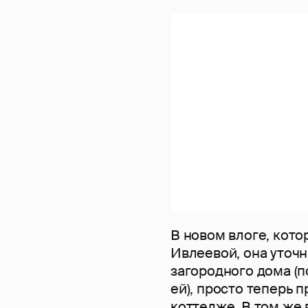
В новом влоге, кото
Ивлеевой, она уточн
загородного дома (п
ей), просто теперь п
коттедже. В том же