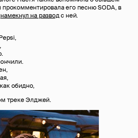
й прокомментировала его песню SODA, в
е
намекнул на развод
с ней.
Pepsi,
,
.
кончили.
ен,
ая,
) как обидно,
ом треке Элджей.