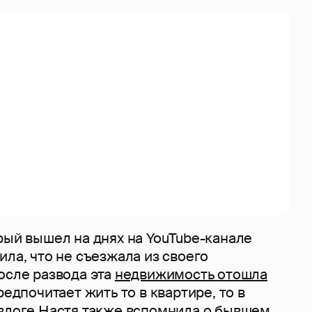
рый вышел на днях на YouTube-канале
ила, что не съезжала из своего
осле развода эта
недвижимость отошла
редпочитает жить то в квартире, то в
 влоге Настя также вспомнила о бывшем