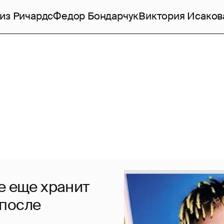
из Ричардс
Федор Бондарчук
Виктория Исаков
е еще хранит
 после