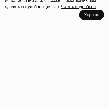
использование файлов cookie, помогающих нам
сделать его удобнее для вас.
Читать подробнее
Хорошо
53-летний брат Анджелины Джоли
совершил каминг-аут* после развода с
женой
58