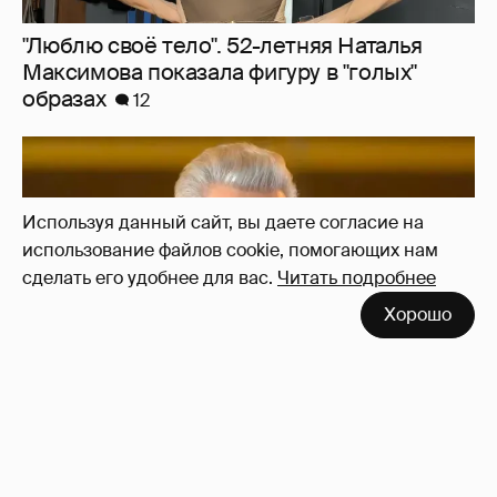
"Сломанные судьбы". Олег Меньшиков
призвал закрыть неэффективные
Используя данный сайт, вы даете согласие на
театральные вузы в России
12
использование файлов cookie, помогающих нам
сделать его удобнее для вас.
Читать подробнее
Хорошо