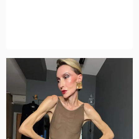
"Люблю своё тело". 52-летняя Наталья
Максимова показала фигуру в "голых"
образах
12