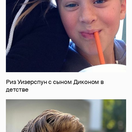
Риз Уизерспун с сыном Диконом в
детстве