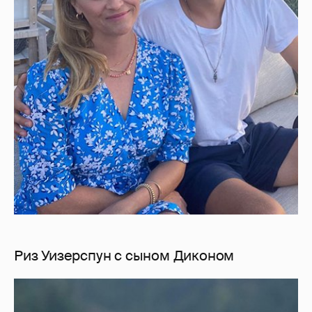
Риз Уизерспун с сыном Диконом