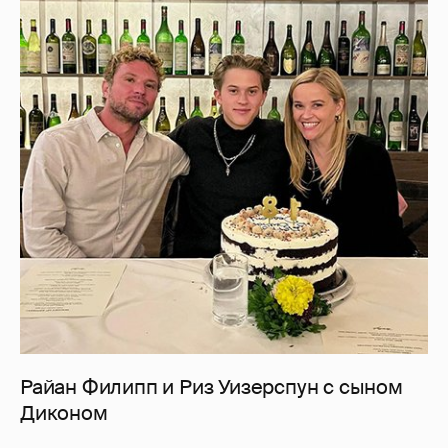
Райан Филипп и Риз Уизерспун с сыном
Диконом