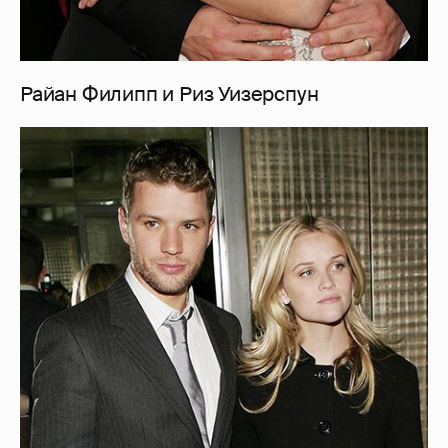
Райан Филипп и Риз Уизерспун