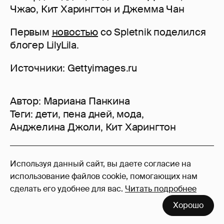
Чжао, Кит Харингтон и Джемма Чан
Первым
новостью
со Spletnik поделился
блогер LilyLila.
Источники: Gettyimages.ru
Автор:
Мариана Панкина
Теги:
дети
,
пена дней
,
мода
,
Анджелина Джоли
,
Кит Харингтон
147
Используя данный сайт, вы даете согласие на
Войдите в аккаунт
, чтобы читать и
использование файлов cookie, помогающих нам
оставлять комментарии
сделать его удобнее для вас.
Читать подробнее
Хорошо