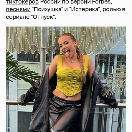
тиктокеров
России по версии Forbes,
песнями
"Психушка" и "Истерика", ролью в
сериале "Отпуск".