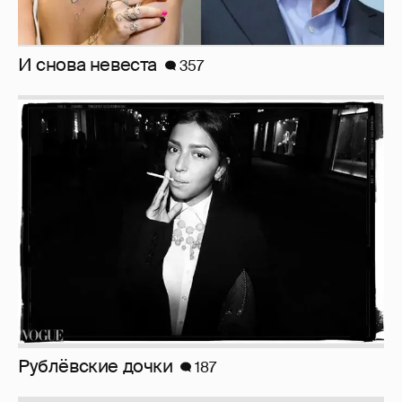
И снова невеста
357
Рублёвские дочки
187